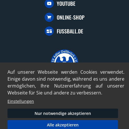
YOUTUBE
ONLINE-SHOP
FUSSBALL.DE
Auf unserer Webseite werden Cookies verwendet.
Einige davon sind notwendig, während es uns andere
ermöglichen, Ihre Nutzererfahrung auf unserer
© 2024-2026 SV Adler Dellbrück 1922 e.V.
Webseite für Sie und andere zu verbessern.
Konzept und Umsetzung mit freundlicher Unterstützung durch
Einstellungen
die profilschmiede - Internetagentur
Nur notwendige akzeptieren
Alle akzeptieren