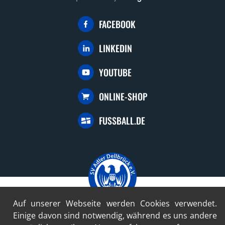
FACEBOOK
LINKEDIN
YOUTUBE
ONLINE-SHOP
FUSSBALL.DE
Auf unserer Webseite werden Cookies verwendet.
Einige davon sind notwendig, während es uns andere
© 2024-2026 SV Adler Dellbrück 1922 e.V.