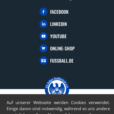
FACEBOOK
LINKEDIN
YOUTUBE
ONLINE-SHOP
FUSSBALL.DE
Auf unserer Webseite werden Cookies verwendet.
Einige davon sind notwendig, während es uns andere
© 2024-2026 SV Adler Dellbrück 1922 e.V.