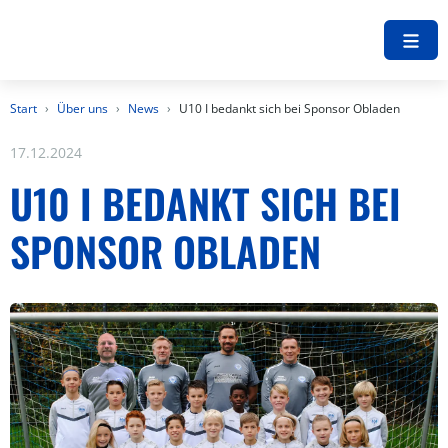
Start
Über uns
News
U10 I bedankt sich bei Sponsor Obladen
17.12.2024
U10 I BEDANKT SICH BEI
SPONSOR OBLADEN