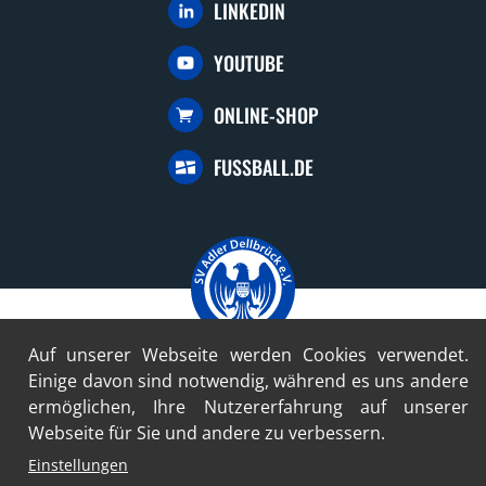
LINKEDIN
YOUTUBE
ONLINE-SHOP
FUSSBALL.DE
Auf unserer Webseite werden Cookies verwendet.
Einige davon sind notwendig, während es uns andere
© 2024-2026 SV Adler Dellbrück 1922 e.V.
ermöglichen, Ihre Nutzererfahrung auf unserer
Konzept und Umsetzung mit freundlicher Unterstützung durch
Webseite für Sie und andere zu verbessern.
die profilschmiede - Internetagentur
Einstellungen