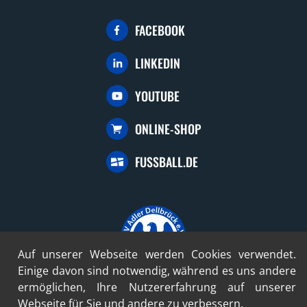
FACEBOOK
LINKEDIN
YOUTUBE
ONLINE-SHOP
FUSSBALL.DE
Auf unserer Webseite werden Cookies verwendet.
Einige davon sind notwendig, während es uns andere
ermöglichen, Ihre Nutzererfahrung auf unserer
© 2024-2026 SV Adler Dellbrück 1922 e.V.
Webseite für Sie und andere zu verbessern.